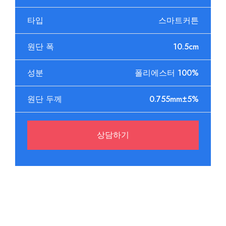
타입
스마트커튼
원단 폭
10.5cm
성분
폴리에스터 100%
원단 두께
0.755mm±5%
상담하기