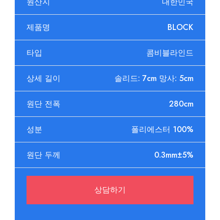
원산지
대한민국
제품명
BLOCK
타입
콤비블라인드
상세 길이
솔리드: 7cm 망사: 5cm
원단 전폭
280cm
성분
폴리에스터 100%
원단 두께
0.3mm±5%
상담하기