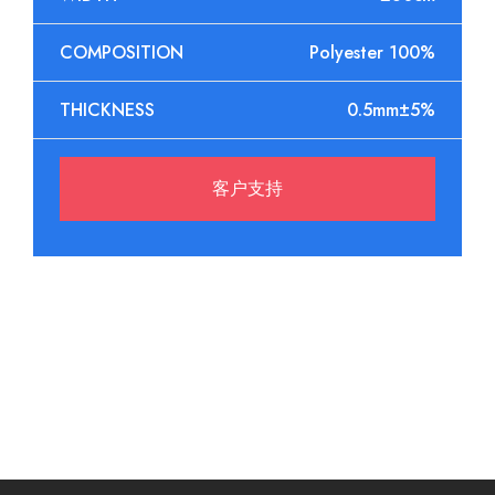
COMPOSITION
Polyester 100%
THICKNESS
0.5mm±5%
客户支持