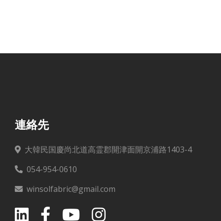
連絡先
大韓民国慶尚北道高霊郡開津面開京浦路1403-4
054-954-0610
winsolfabric@gmail.com