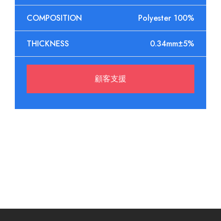
COMPOSITION
Polyester 100%
THICKNESS
0.34mm±5%
顧客支援