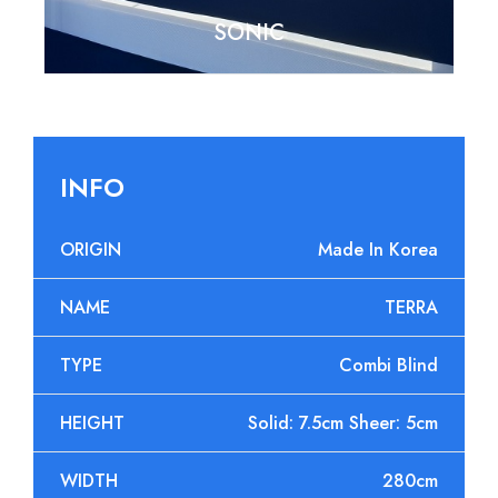
TERRA
INFO
ORIGIN
Made In Korea
NAME
TERRA
TYPE
Combi Blind
HEIGHT
Solid: 7.5cm Sheer: 5cm
WIDTH
280cm